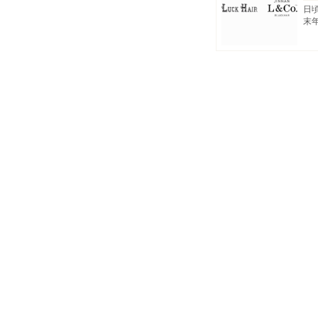
日頃
末年