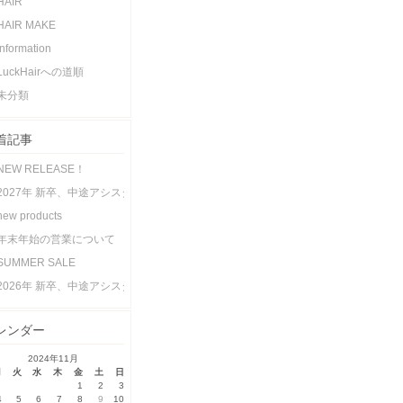
HAIR
HAIR MAKE
information
LuckHairへの道順
未分類
着記事
NEW RELEASE！
2027年 新卒、中途アシスタント募集のお知らせ
new products
年末年始の営業について
SUMMER SALE
2026年 新卒、中途アシスタント募集のお知らせ
レンダー
2024年11月
月
火
水
木
金
土
日
1
2
3
4
5
6
7
8
9
10