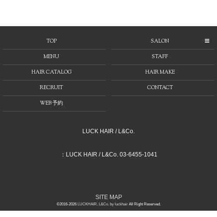
TOP
SALON
MENU
STAFF
HAIR CATALOG
HAIR MAKE
RECRUIT
CONTACT
WEB 予約
LUCK HAIR / L&Co.
：LUCK HAIR / L&Co. 03-6455-1041
SITE MAP
©2016-2026
LUCKHAIR, L&Co. by luckhair
All Right Reserved.