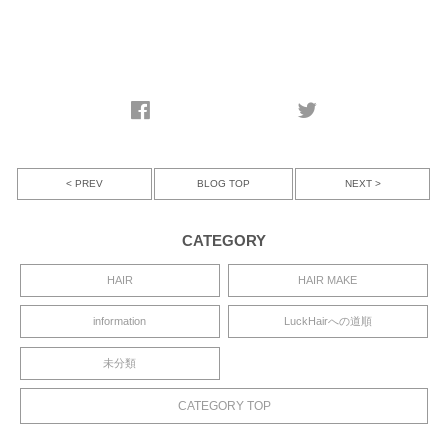
< PREV
NEXT >
BLOG TOP
CATEGORY
HAIR
HAIR MAKE
information
LuckHairへの道順
未分類
CATEGORY TOP