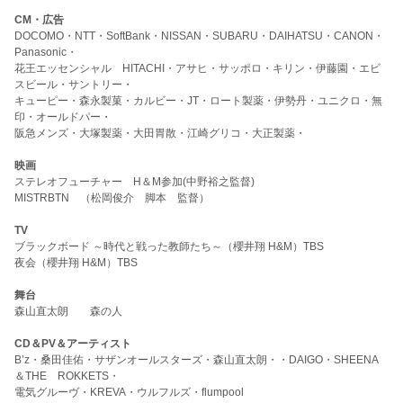
CM・広告
DOCOMO・NTT・SoftBank・NISSAN・SUBARU・DAIHATSU・CANON・
Panasonic・
花王エッセンシャル HITACHI・アサヒ・サッポロ・キリン・伊藤園・エビ
スビール・サントリー・
キューピー・森永製菓・カルビー・JT・ロート製薬・伊勢丹・ユニクロ・無
印・オールドパー・
阪急メンズ・大塚製薬・大田胃散・江崎グリコ・大正製薬・
映画
ステレオフューチャー H＆M参加(中野裕之監督)
MISTRBTN （松岡俊介 脚本 監督）
TV
ブラックボード ～時代と戦った教師たち～（櫻井翔 H&M）TBS
夜会（櫻井翔 H&M）TBS
舞台
森山直太朗 森の人
CD＆PV＆アーティスト
B’z・桑田佳佑・サザンオールスターズ・森山直太朗・・DAIGO・SHEENA
＆THE ROKKETS・
電気グルーヴ・KREVA・ウルフルズ・flumpool