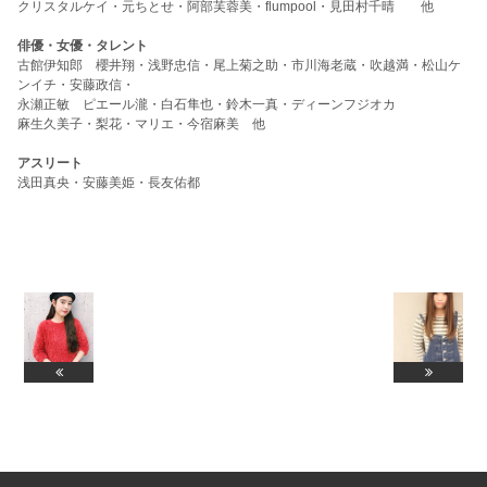
クリスタルケイ・元ちとせ・阿部芙蓉美・flumpool・見田村千晴 他
俳優・女優・タレント
古館伊知郎 櫻井翔・浅野忠信・尾上菊之助・市川海老蔵・吹越満・松山ケ
ンイチ・安藤政信・
永瀬正敏 ピエール瀧・白石隼也・鈴木一真・ディーンフジオカ
麻生久美子・梨花・マリエ・今宿麻美 他
アスリート
浅田真央・安藤美姫・長友佑都