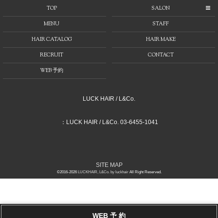
TOP
SALON
MENU
STAFF
HAIR CATALOG
HAIR MAKE
RECRUIT
CONTACT
WEB 予約
LUCK HAIR / L&Co.
：LUCK HAIR / L&Co. 03-6455-1041
SITE MAP
©2016-2026
LUCKHAIR, L&Co. by luckhair
All Right Reserved.
WEB 予 約