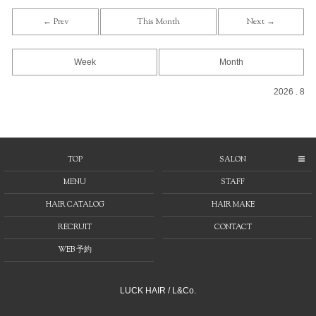
← Prev
This Month
Next →
Week
Month
2026 . 8
TOP
SALON
MENU
STAFF
HAIR CATALOG
HAIR MAKE
RECRUIT
CONTACT
WEB 予約
LUCK HAIR / L&Co.